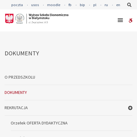
–
Se
poczta
usos
moodle
fb
bip
pl
ru
en
DOKUMENTY
W
bu
DOKUMENTY
O PRZEDSZKOLU
DOKUMENTY
REKRUTACJA
Orzełek OFERTA DYDAKTYCZNA