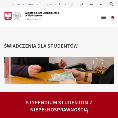
–
Se
poczta
usos
moodle
fb
bip
pl
ru
en
ŚWIADCZENIA
DLA
W
STUDENTÓW
bu
ŚWIADCZENIA
DLA
STUDENTÓW
STYPENDIUM STUDENTOM Z
NIEPEŁNOSPRAWNOŚCIĄ