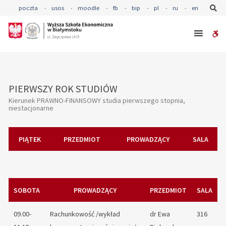
–
Se
poczta
usos
moodle
fb
bip
pl
ru
en
ROZKŁAD
ZAJĘĆ
W
KIERUNEK
PRAWNO-
bu
FINANSOWY
PIERWSZY ROK STUDIÓW
DRUGI ROK STUDIÓW
TRZECI ROK STUDIÓW
Kierunek PRAWNO-FINANSOWY studia pierwszego stopnia,
Kierunek PRAWNO-FINANSOWY studia pierwszego stopnia,
Kierunek PRAWNO-FINANSOWY studia pierwszego stopnia,
niestacjonarne
niestacjonarne
niestacjonarne
PIĄTEK
SOBOTA
PIĄTEK
PRZEDMIOT
PRZEDMIOT
PRZEDMIOT
PROWADZĄCY
PROWADZĄCY
PROWADZĄCY
SALA
SALA
SALA
SOBOTA
SOBOTA
PRZEDMIOT
PROWADZĄCY
PROWADZĄCY
PRZEDMIOT
SALA
SALA
NIEDZIELA
PRZEDMIOT
PROWADZĄCY
SALA
09.00-
08.15-
Rachunkowość /wykład
Seminarium
dr Radosław
dr Ewa
316
110