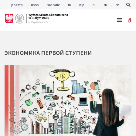
–
Se
poczta
usos
moodle
fb
bip
pl
ru
en
ВЫСШАЯ
ЭКОНОМИЧЕСКАЯ
W
ШКОЛА
В
bu
БЕЛОСТОКЕ
ЭКОНОМИКА
ПЕРВОЙ
СТУПЕНИ