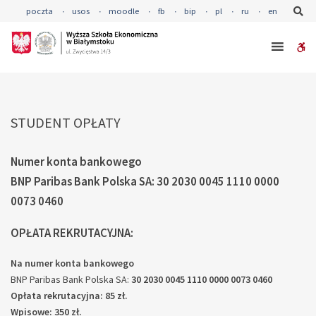
–
Se
poczta
usos
moodle
fb
bip
pl
ru
en
STUDENT
OPŁATY
W
bu
STUDENT OPŁATY
Numer konta bankowego
BNP Paribas Bank Polska SA:
30 2030 0045 1110 0000
0073 0460
OPŁATA REKRUTACYJNA:
Na numer konta bankowego
BNP Paribas Bank Polska SA:
30 2030 0045 1110 0000 0073 0460
Opłata rekrutacyjna: 85 zł.
Wpisowe: 350 zł.