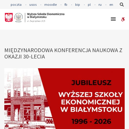
–
Se
poczta
usos
moodle
fb
bip
pl
ru
en
MIĘDZYNARODOWA
KONFERENCJA
W
NAUKOWA
Z
bu
OKAZJI
30-
MIĘDZYNARODOWA KONFERENCJA NAUKOWA Z
LECIA
OKAZJI 30-LECIA